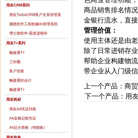
用友CRM系列
商品销售排名情况
用友TurboCRM客户关系管理系
金银行流水，直接
统
驷惠软件工程机械4s管理系统
管理价值：
博士德软件-霸道进销存
使用主体还是由老
用友T+系列
除了日常进销存业
畅捷通T+
帮助企业构建物流
工作圈
带企业从入门级信
客户管家
畅捷通好会计
上一个产品：
商贸
畅捷通T+
下一个产品：
用友
用友耗材
用友A4凭证封面
A4金额记账凭证
A4总分类账（明细账）
用友政务